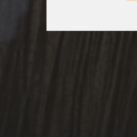
3 MAI 2026
STRASBOURG
CAPITALE MONDIALE
DU LIVRE LA
LITTÉRATURE COMME
ARME DE
RÉSISTANCE – UN AN
DÉJÀ