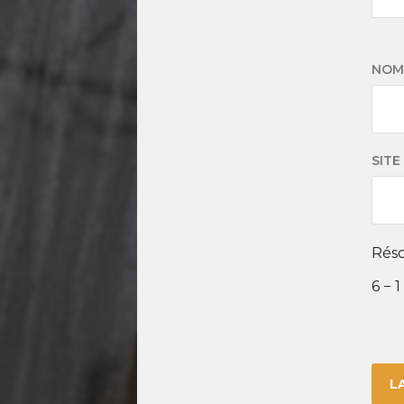
NO
SITE
Réso
6 − 1