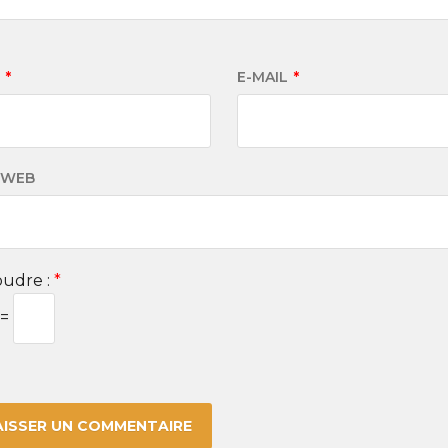
M
*
E-MAIL
*
 WEB
udre :
*
 =