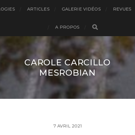
LOGIES
ARTICLES
GALERIE VIDÉOS
REVUES
A PROPOS
CAROLE CARCILLO
MESROBIAN
7 AVRIL 2021