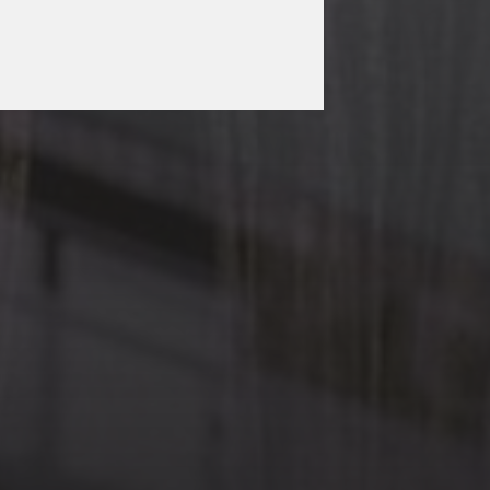
3 MAI 2026
P.E.N. SWEDEN
INVITE LE P.E.N. CLUB
FRANÇAIS – CERCLE
LITTÉRAIRE
INTERNATIONAL