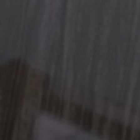
3 MAI 2026
STRASBOURG CAPITALE
MONDIALE DU LIVRE LA
LITTÉRATURE COMME
ARME DE RÉSISTANCE – UN
AN DÉJÀ