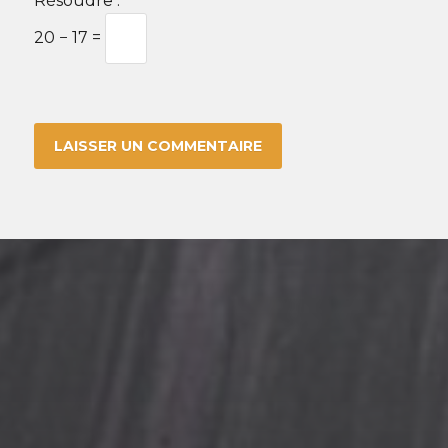
Résoudre :
*
20 − 17 =