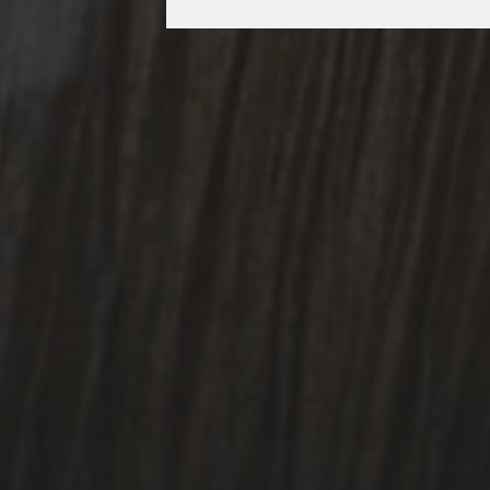
3 MAI 2026
STRASBOURG
CAPITALE MONDIALE
DU LIVRE LA
LITTÉRATURE COMME
ARME DE
RÉSISTANCE – UN AN
DÉJÀ