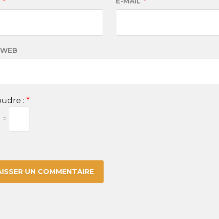
M
*
E-MAIL
*
 WEB
udre :
*
3 =