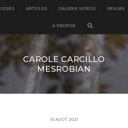
LOGIES
ARTICLES
GALERIE VIDÉOS
REVUES
A PROPOS
CAROLE CARCILLO
MESROBIAN
15 AOÛT 2021