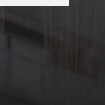
3 MAI 2026
P.E.N. SWEDEN
INVITE LE P.E.N. CLUB
FRANÇAIS – CERCLE
LITTÉRAIRE
INTERNATIONAL