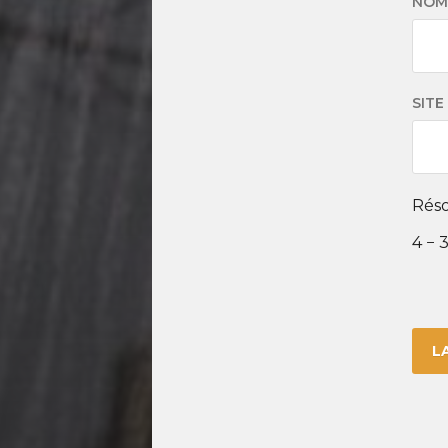
NO
SITE
Réso
4 − 