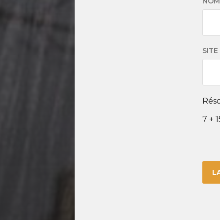
NO
SITE
Réso
7 + 