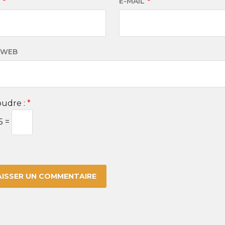
M
*
E-MAIL
*
 WEB
udre :
*
15 =