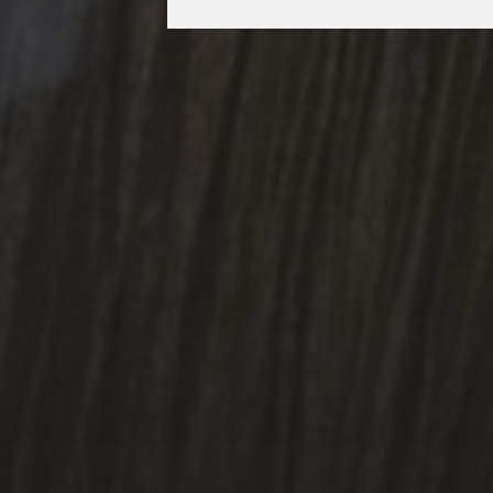
3 MAI 2026
STRASBOURG
CAPITALE MONDIALE
DU LIVRE LA
LITTÉRATURE COMME
ARME DE
RÉSISTANCE – UN AN
DÉJÀ