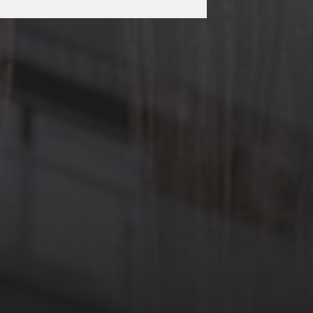
3 MAI 2026
P.E.N. SWEDEN
INVITE LE P.E.N. CLUB
FRANÇAIS – CERCLE
LITTÉRAIRE
INTERNATIONAL