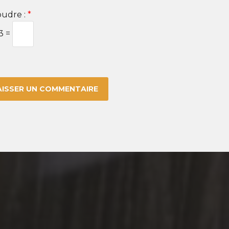
udre :
*
 3 =