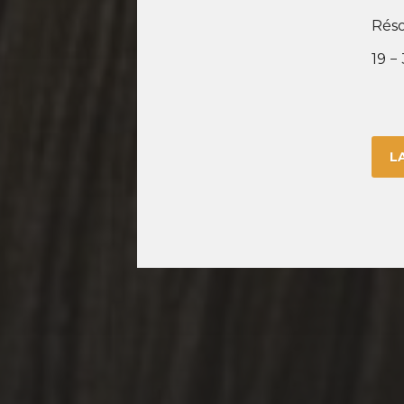
Réso
19 −