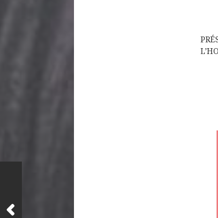
PRÉ
L’H