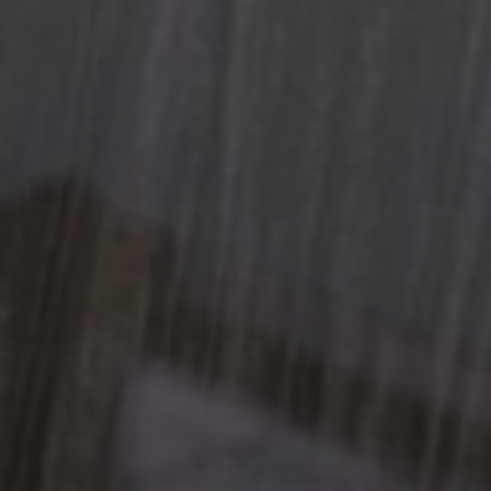
STRASBOURG CAPITALE
MONDIALE DU LIVRE LA
LITTÉRATURE COMME
ARME DE RÉSISTANCE – UN
AN DÉJÀ
3 MAI 2026