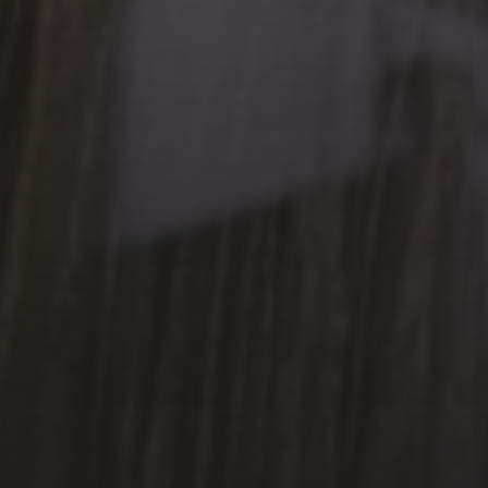
POÉSIE EN SOUS-SOL –
PRINTEMPS DES POÈTES
2026
3 MAI 2026
P.E.N. SWEDEN INVITE LE
P.E.N. CLUB FRANÇAIS –
CERCLE LITTÉRAIRE